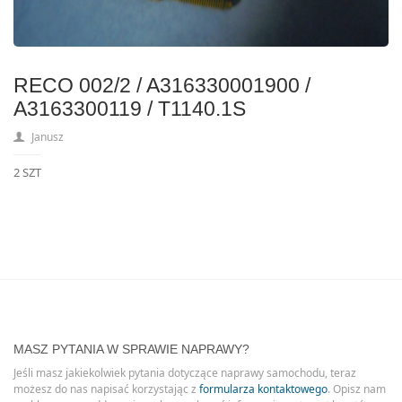
RECO 002/2 / A316330001900 /
A3163300119 / T1140.1S
Janusz
2 SZT
MASZ PYTANIA W SPRAWIE NAPRAWY?
Jeśli masz jakiekolwiek pytania dotyczące naprawy samochodu, teraz
możesz do nas napisać korzystając z
formularza kontaktowego
. Opisz nam