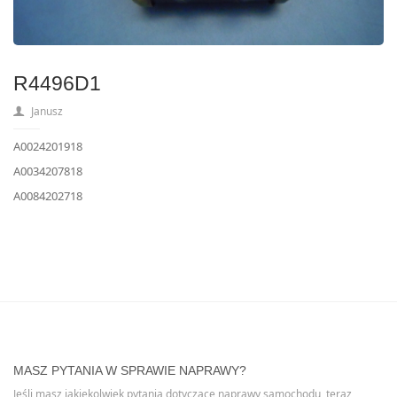
R4496D1
Janusz
A0024201918
A0034207818
A0084202718
MASZ PYTANIA W SPRAWIE NAPRAWY?
Jeśli masz jakiekolwiek pytania dotyczące naprawy samochodu, teraz