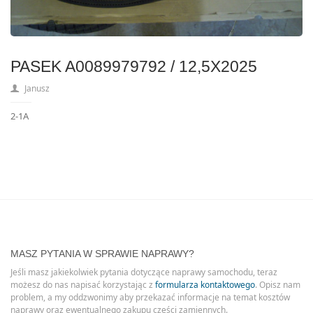
PASEK A0089979792 / 12,5X2025
Janusz
2-1A
MASZ PYTANIA W SPRAWIE NAPRAWY?
Jeśli masz jakiekolwiek pytania dotyczące naprawy samochodu, teraz
możesz do nas napisać korzystając z
formularza kontaktowego
. Opisz nam
problem, a my oddzwonimy aby przekazać informacje na temat kosztów
naprawy oraz ewentualnego zakupu części zamiennych.