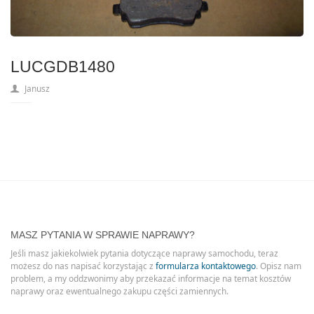
LUCGDB1480
Janusz
MASZ PYTANIA W SPRAWIE NAPRAWY?
Jeśli masz jakiekolwiek pytania dotyczące naprawy samochodu, teraz
możesz do nas napisać korzystając z
formularza kontaktowego
. Opisz nam
problem, a my oddzwonimy aby przekazać informacje na temat kosztów
naprawy oraz ewentualnego zakupu części zamiennych.