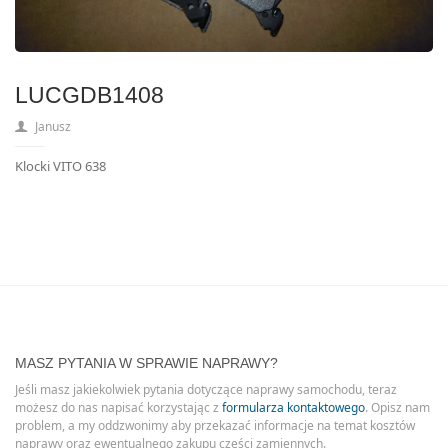
LUCGDB1408
Janusz
Klocki VITO 638
MASZ PYTANIA W SPRAWIE NAPRAWY?
Jeśli masz jakiekolwiek pytania dotyczące naprawy samochodu, teraz
możesz do nas napisać korzystając z
formularza kontaktowego
. Opisz nam
problem, a my oddzwonimy aby przekazać informacje na temat kosztów
naprawy oraz ewentualnego zakupu części zamiennych.