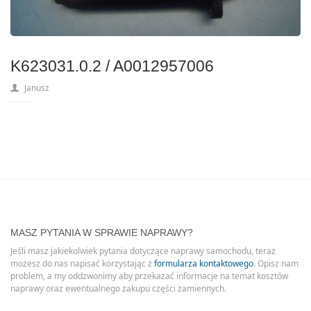
K623031.0.2 / A0012957006
Janusz
MASZ PYTANIA W SPRAWIE NAPRAWY?
Jeśli masz jakiekolwiek pytania dotyczące naprawy samochodu, teraz
możesz do nas napisać korzystając z
formularza kontaktowego
. Opisz nam
problem, a my oddzwonimy aby przekazać informacje na temat kosztów
naprawy oraz ewentualnego zakupu części zamiennych.