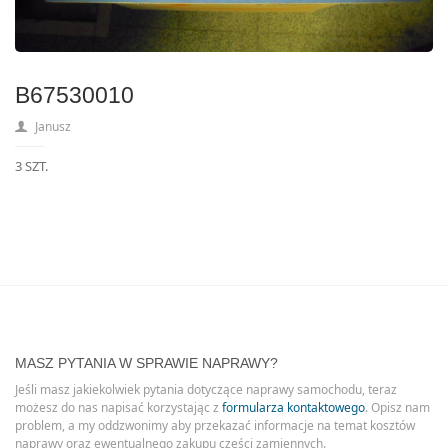
B67530010
Janusz
3 SZT.
MASZ PYTANIA W SPRAWIE NAPRAWY?
Jeśli masz jakiekolwiek pytania dotyczące naprawy samochodu, teraz
możesz do nas napisać korzystając z
formularza kontaktowego
. Opisz nam
problem, a my oddzwonimy aby przekazać informacje na temat kosztów
naprawy oraz ewentualnego zakupu części zamiennych.