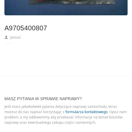
A9705400807
Janusz
MASZ PYTANIA W SPRAWIE NAPRAWY?
Jeśli masz jakiekolwiek pytania dotyczące naprawy samochodu, teraz
możesz do nas napisać korzystając z
formularza kontaktowego
. Opisz nam
problem, a my oddzwonimy aby przekazać informacje na temat kosztów
naprawy oraz ewentualnego zakupu części zamiennych.