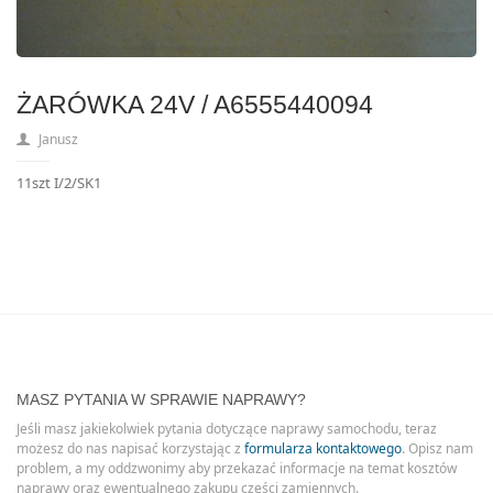
ŻARÓWKA 24V / A6555440094
Janusz
11szt I/2/SK1
MASZ PYTANIA W SPRAWIE NAPRAWY?
Jeśli masz jakiekolwiek pytania dotyczące naprawy samochodu, teraz
możesz do nas napisać korzystając z
formularza kontaktowego
. Opisz nam
problem, a my oddzwonimy aby przekazać informacje na temat kosztów
naprawy oraz ewentualnego zakupu części zamiennych.