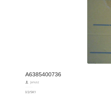
A6385400736
Janusz
I/2/SK1