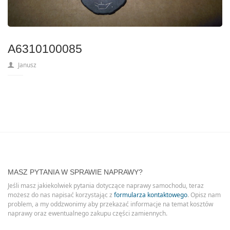
A6310100085
Janusz
MASZ PYTANIA W SPRAWIE NAPRAWY?
Jeśli masz jakiekolwiek pytania dotyczące naprawy samochodu, teraz
możesz do nas napisać korzystając z
formularza kontaktowego
. Opisz nam
problem, a my oddzwonimy aby przekazać informacje na temat kosztów
naprawy oraz ewentualnego zakupu części zamiennych.