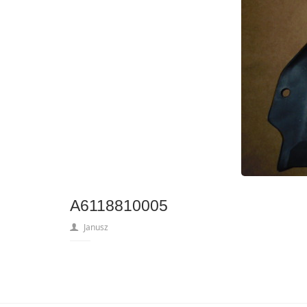
A6118810005
Janusz