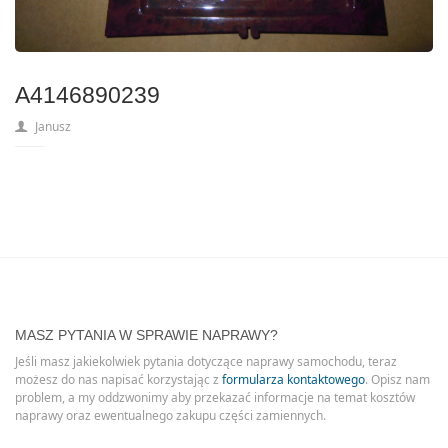
A4146890239
Janusz
MASZ PYTANIA W SPRAWIE NAPRAWY?
Jeśli masz jakiekolwiek pytania dotyczące naprawy samochodu, teraz
możesz do nas napisać korzystając z
formularza kontaktowego
. Opisz nam
problem, a my oddzwonimy aby przekazać informacje na temat kosztów
naprawy oraz ewentualnego zakupu części zamiennych.