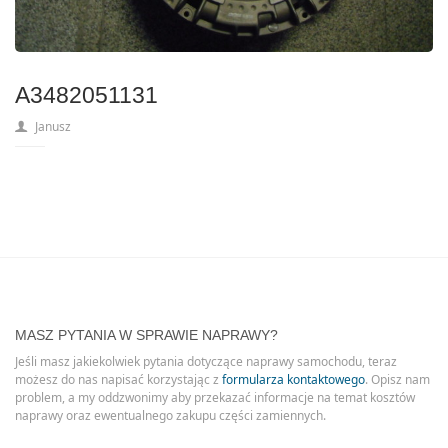
A3482051131
Janusz
MASZ PYTANIA W SPRAWIE NAPRAWY?
Jeśli masz jakiekolwiek pytania dotyczące naprawy samochodu, teraz
możesz do nas napisać korzystając z
formularza kontaktowego
. Opisz nam
problem, a my oddzwonimy aby przekazać informacje na temat kosztów
naprawy oraz ewentualnego zakupu części zamiennych.