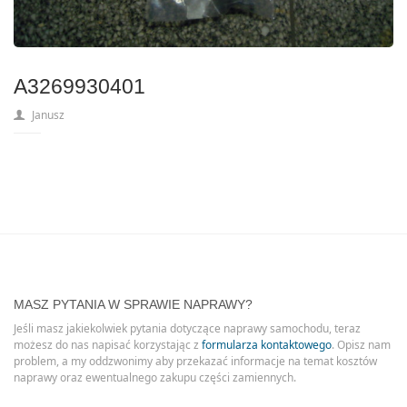
A3269930401
Janusz
MASZ PYTANIA W SPRAWIE NAPRAWY?
Jeśli masz jakiekolwiek pytania dotyczące naprawy samochodu, teraz
możesz do nas napisać korzystając z
formularza kontaktowego
. Opisz nam
problem, a my oddzwonimy aby przekazać informacje na temat kosztów
naprawy oraz ewentualnego zakupu części zamiennych.