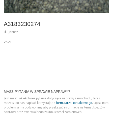
A3183230274
Janusz
2 SZT.
MASZ PYTANIA W SPRAWIE NAPRAWY?
Jeśli masz jakiekolwiek pytania dotyczące naprawy samochodu, teraz
możesz do nas napisać korzystając z
formularza kontaktowego
. Opisz nam
problem, a my oddzwonimy aby przekazać informacje na temat kosztów
naprawy oraz ewentualnego zakupu części zamiennych.