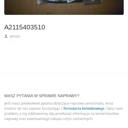
A2115403510
Janusz
MASZ PYTANIA W SPRAWIE NAPRAWY?
Jeśli masz jakiekolwiek pytania dotyczące naprawy samochodu, teraz
możesz do nas napisać korzystając z
formularza kontaktowego
. Opisz nam
problem, a my oddzwonimy aby przekazać informacje na temat kosztów
naprawy oraz ewentualnego zakupu części zamiennych.