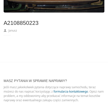
A2108850223
Janusz
MASZ PYTANIA W SPRAWIE NAPRAWY?
Jeśli masz jakiekolwiek pytania dotyczące naprawy samochodu, teraz
możesz do nas napisać korzystając z
formularza kontaktowego
. Opisz nam
problem, a my oddzwonimy aby przekazać informacje na temat kosztów
naprawy oraz ewentualnego zakupu części zamiennych.