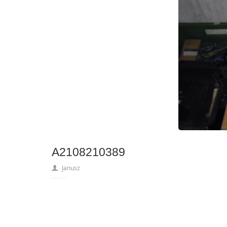
A2108210389
Janusz