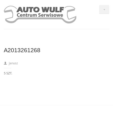
+
A2013261268
Janusz
5 SZT.