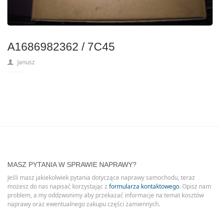
A1686982362 / 7C45
Janusz
MASZ PYTANIA W SPRAWIE NAPRAWY?
Jeśli masz jakiekolwiek pytania dotyczące naprawy samochodu, teraz
możesz do nas napisać korzystając z
formularza kontaktowego
. Opisz nam
problem, a my oddzwonimy aby przekazać informacje na temat kosztów
naprawy oraz ewentualnego zakupu części zamiennych.