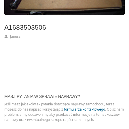
A1683503506
Janusz
MASZ PYTANIA W SPRAWIE NAPRAWY?
Jeśli masz jakiekolwiek pytania dotyczące naprawy samochodu, teraz
możesz do nas napisać korzystając z
formularza kontaktowego
. Opisz nam
problem, a my oddzwonimy aby przekazać informacje na temat kosztów
naprawy oraz ewentualnego zakupu części zamiennych.