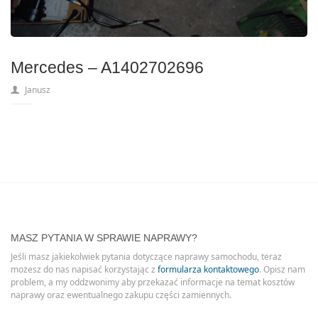
Mercedes – A1402702696
Janusz
MASZ PYTANIA W SPRAWIE NAPRAWY?
Jeśli masz jakiekolwiek pytania dotyczące naprawy samochodu, teraz
możesz do nas napisać korzystając z
formularza kontaktowego
. Opisz nam
problem, a my oddzwonimy aby przekazać informacje na temat kosztów
naprawy oraz ewentualnego zakupu części zamiennych.