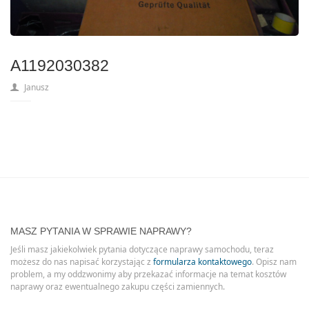
A1192030382
Janusz
MASZ PYTANIA W SPRAWIE NAPRAWY?
Jeśli masz jakiekolwiek pytania dotyczące naprawy samochodu, teraz
możesz do nas napisać korzystając z
formularza kontaktowego
. Opisz nam
problem, a my oddzwonimy aby przekazać informacje na temat kosztów
naprawy oraz ewentualnego zakupu części zamiennych.