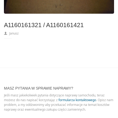
A1160161321 / A1160161421
Janusz
MASZ PYTANIA W SPRAWIE NAPRAWY?
Jeśli masz jakiekolwiek pytania dotyczące naprawy samochodu, teraz
możesz do nas napisać korzystając z
formularza kontaktowego
. Opisz nam
problem, a my oddzwonimy aby przekazać informacje na temat kosztów
naprawy oraz ewentualnego zakupu części zamiennych.