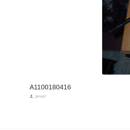
A1100180416
Janusz