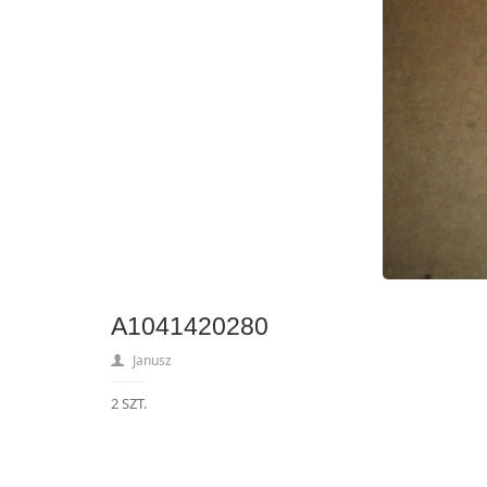
A1041420280
Janusz
2 SZT.