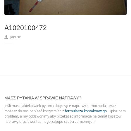
A1020100472
Janusz
MASZ PYTANIA W SPRAWIE NAPRAWY?
Jeśli masz jakiekolwiek pytania dotyczące naprawy samochodu, teraz
możesz do nas napisać korzystając z
formularza kontaktowego
. Opisz nam
problem, a my oddzwonimy aby przekazać informacje na temat kosztów
naprawy oraz ewentualnego zakupu części zamiennych.