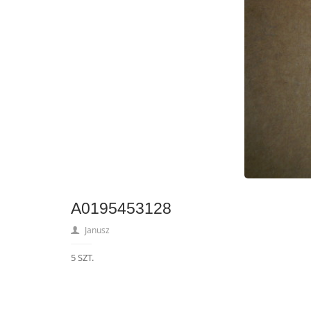
A0195453128
Janusz
5 SZT.