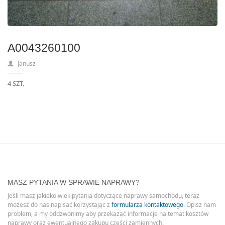
A0043260100
Janusz
4 SZT.
MASZ PYTANIA W SPRAWIE NAPRAWY?
Jeśli masz jakiekolwiek pytania dotyczące naprawy samochodu, teraz
możesz do nas napisać korzystając z
formularza kontaktowego
. Opisz nam
problem, a my oddzwonimy aby przekazać informacje na temat kosztów
naprawy oraz ewentualnego zakupu części zamiennych.