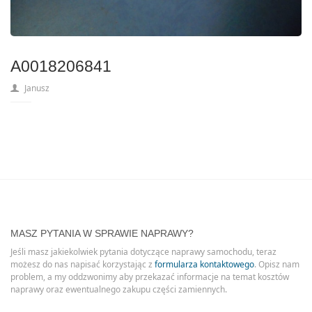
A0018206841
Janusz
MASZ PYTANIA W SPRAWIE NAPRAWY?
Jeśli masz jakiekolwiek pytania dotyczące naprawy samochodu, teraz
możesz do nas napisać korzystając z
formularza kontaktowego
. Opisz nam
problem, a my oddzwonimy aby przekazać informacje na temat kosztów
naprawy oraz ewentualnego zakupu części zamiennych.