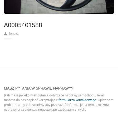
A0005401588
Janusz
MASZ PYTANIA W SPRAWIE NAPRAWY?
Jeśli masz jakiekolwiek pytania dotyczące naprawy samochodu, teraz
możesz do nas napisać korzystając z
formularza kontaktowego
. Opisz nam
problem, a my oddzwonimy aby przekazać informacje na temat kosztów
naprawy oraz ewentualnego zakupu części zamiennych.