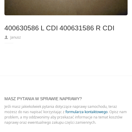
400630586 L CDI 400631586 R CDI
Janusz
MASZ PYTANIA W SPRAWIE NAPRAWY?
Jeśli masz jakiekolwiek pytania dotyczące naprawy samochodu, teraz
możesz do nas napisać korzystając z
formularza kontaktowego
. Opisz nam
problem, a my oddzwonimy aby przekazać informacje na temat kosztów
naprawy oraz ewentualnego zakupu części zamiennych.